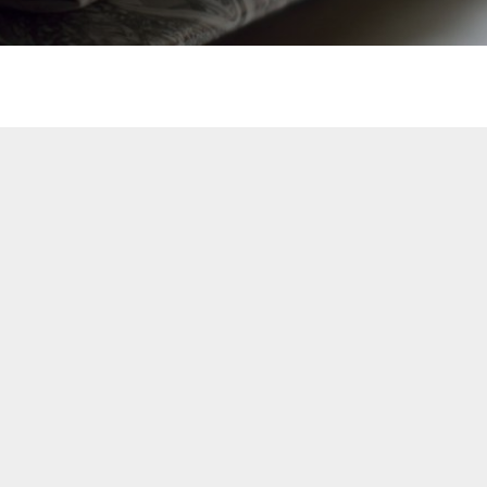
Grillplätze
Stadtwerke
Fahrpläne
Freize
DGHs
Müllabfuhr
Schlit
Bürgerhaus
Konzertsaal
Friedhöfe