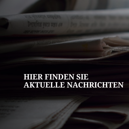
AKTUELLES
Pressemitteilun
Veranstaltungska
Stellenangebote
HIER FINDEN SIE
Ausschreibungen
AKTUELLE NACHRICHTEN
Bauleitpläne
Mängel melden
Wahlen