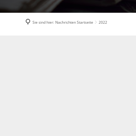
Flüchtlingshilfe
Stadtradeln
Sie sind hier:
Nachrichten Startseite
2022
2022