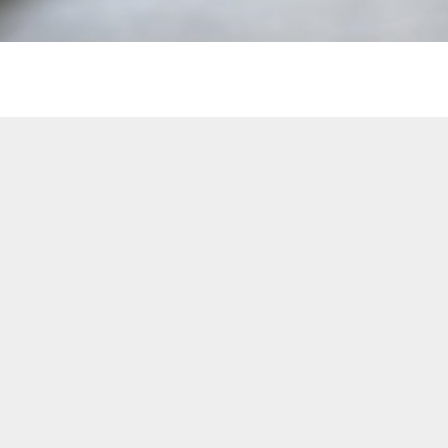
itangebote
zer Geschichten
 LMAH