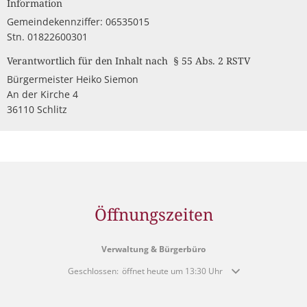
Information
Müllabfuhr
Bürgerhaus
Gemeindekennziffer: 06535015
Schlitzer Geschichten
Konzertsaal LMAH
Friedhöfe
Stn. 01822600301
Verantwortlich für den Inhalt nach § 55 Abs. 2 RSTV
Bürgermeister Heiko Siemon
An der Kirche 4
36110 Schlitz
Öffnungszeiten
Verwaltung & Bürgerbüro
Klicken, um weitere Öffnungs- oder Schließzeiten auszublende
Geschlossen:
öffnet heute um 13:30 Uhr