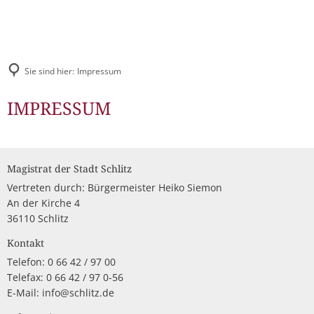
Pressemitteilungen & Bekanntmachungen
LEBEN & WOHNEN
Digitales Rathaus
TOURISMUS
Veranstaltungskalender
Über das Schlitzerland
STADTENTWICKLUNG
Bürgerbüro
Sie sind hier:
Impressum
Stellenangebote
Tourist-Information
Gesundheit & Sicherheit
Unsere Leistungen für Sie
Wirtschaftsförderung
Impressum
IMPRESSUM
Ausschreibungen
Schlitzer Destillerie
Kinderfreundliches Schli
Familie
Städtische Gremien
Stadtmarketing
Bauleitpläne
Kinderbetreuung
Gastronomie
Jugend
Finanzen
Schlitzer Unternehmen
Schulen
Magistrat der Stadt Schlitz
Bürgermahl
Mängel melden
Feste & Märkte
Senioren
Vertreten durch: Bürgermeister Heiko Siemon
Leon Hilfeinseln
Satzungen
Bauen & Wohnen
An der Kirche 4
Wahlen
Unterkünfte
Kinder- und Jugendparl
36110 Schlitz
Kultur
Mitarbeitende
Industrie- und Gewerbeflächen
Streetwork / Mobile Juge
Flüchtlingshilfe
Gruppenangebote & Führungen
Kontakt
Bürgermobil
Freizeit
Telefon: 0 66 42 / 97 00
Stadtwerke
Städtebauförderung Lebendige Zentren ISEK
Stadtradeln
Grillplätze
Historisches erleben
Telefax: 0 66 42 / 97 0-56
Fahrpläne
E-Mail: info@schlitz.de
Dorfentwicklung IKEK
DGHs
Freizeitangebote