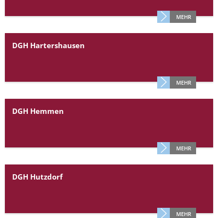
Müllabfuhr
Bürgerhaus
MEHR
Schlitzer Geschichten
Konzertsaal LMAH
Friedhöfe
DGH Hartershausen
MEHR
DGH Hemmen
MEHR
DGH Hutzdorf
MEHR