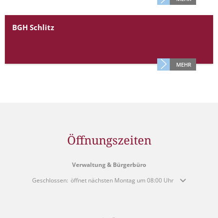
BGH Schlitz
MEHR
Öffnungszeiten
Verwaltung & Bürgerbüro
Klicken, um weitere Öffnungs- oder Schließzeiten auszublenden
Geschlossen:
öffnet nächsten Montag um 08:00 Uhr