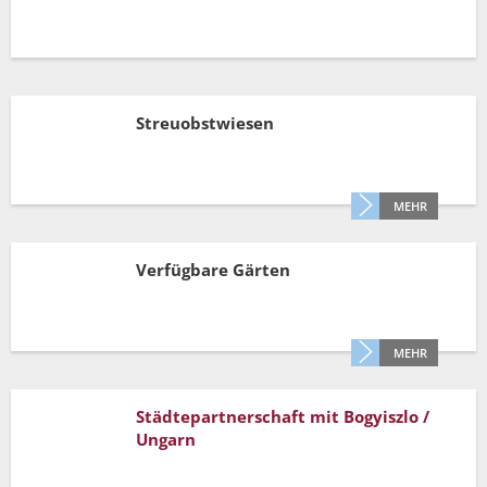
Müllabfuhr
Bürgerhaus
Schlitzer Geschichten
Konzertsaal LMAH
Friedhöfe
Streuobstwiesen
MEHR
Verfügbare Gärten
MEHR
Städtepartnerschaft mit Bogyiszlo /
Ungarn