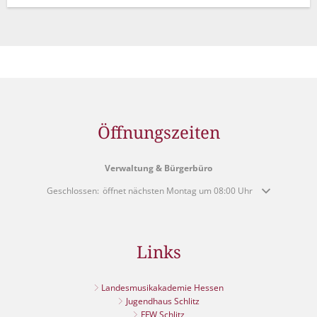
Öffnungszeiten
Verwaltung & Bürgerbüro
Klicken, um weitere Öffnungs- oder Schließzeiten auszublenden
Geschlossen:
öffnet nächsten Montag um 08:00 Uhr
Links
Landesmusikakademie Hessen
Jugendhaus Schlitz
FFW Schlitz