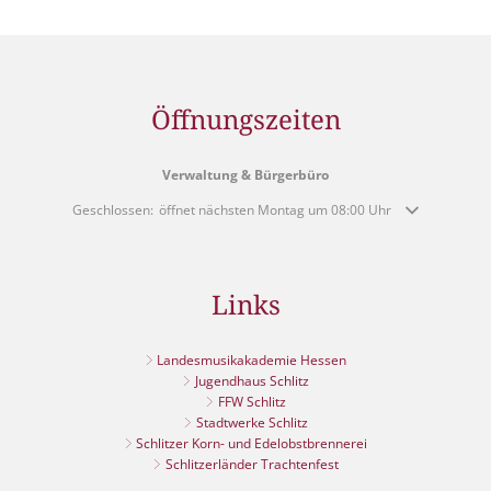
Öffnungszeiten
Verwaltung & Bürgerbüro
Klicken, um weitere Öffnungs- oder Schließzeiten auszublenden
Geschlossen:
öffnet nächsten Montag um 08:00 Uhr
Links
Landesmusikakademie Hessen
Jugendhaus Schlitz
FFW Schlitz
Stadtwerke Schlitz
Schlitzer Korn- und Edelobstbrennerei
Schlitzerländer Trachtenfest