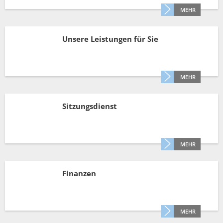
Müllabfuhr
Bürgerhaus
MEHR
Schlitzer Geschichten
Konzertsaal LMAH
Friedhöfe
Unsere Leistungen für Sie
MEHR
Sitzungsdienst
MEHR
Finanzen
MEHR