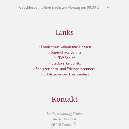
Klicken, um weitere Öffnungs- oder Schließzeiten auszublenden
Geschlossen:
öffnet nächsten Montag um 08:00 Uhr
Links
Landesmusikakademie Hessen
Jugendhaus Schlitz
FFW Schlitz
Stadtwerke Schlitz
Schlitzer Korn- und Edelobstbrennerei
Schlitzerländer Trachtenfest
Kontakt
Stadtverwaltung Schlitz
An der Kirche 4
36110
Schlitz