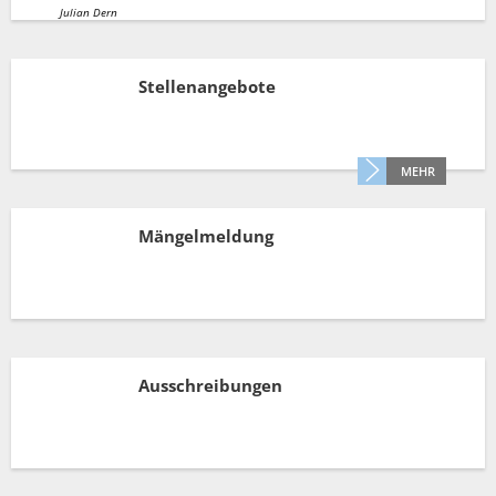
Müllabfuhr
Bürgerhaus
Julian Dern
Schlitzer Geschichten
Konzertsaal LMAH
Friedhöfe
Stellenangebote
MEHR
Mängelmeldung
Ausschreibungen