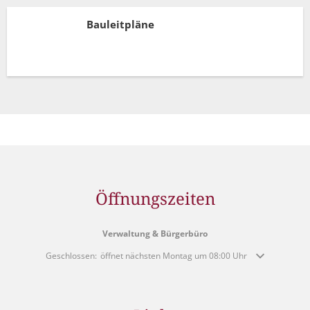
Bauleitpläne
Öffnungszeiten
Verwaltung & Bürgerbüro
Klicken, um weitere Öffnungs- oder Schließzeiten auszublenden
Geschlossen:
öffnet nächsten Montag um 08:00 Uhr