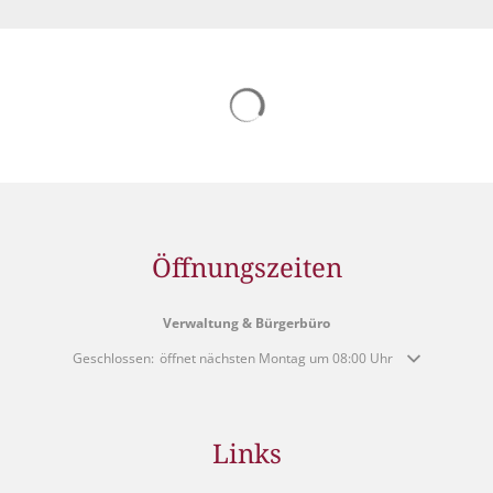
Suchergebnisse werden gelad
Öffnungszeiten
Verwaltung & Bürgerbüro
Klicken, um weitere Öffnungs- oder Schließzeiten auszublenden
Geschlossen:
öffnet nächsten Montag um 08:00 Uhr
Links