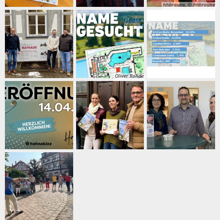
hhbraune, © hhbraune
Oliver Rohde