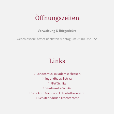
Öffnungszeiten
Verwaltung & Bürgerbüro
Klicken, um weitere Öffnungs- oder Schließzeiten auszublenden
Geschlossen:
öffnet nächsten Montag um 08:00 Uhr
Links
Landesmusikakademie Hessen
Jugendhaus Schlitz
FFW Schlitz
Stadtwerke Schlitz
Schlitzer Korn- und Edelobstbrennerei
Schlitzerländer Trachtenfest