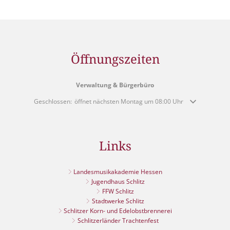
Öffnungszeiten
Verwaltung & Bürgerbüro
Klicken, um weitere Öffnungs- oder Schließzeiten auszublenden
Geschlossen:
öffnet nächsten Montag um 08:00 Uhr
Links
Landesmusikakademie Hessen
Jugendhaus Schlitz
FFW Schlitz
Stadtwerke Schlitz
Schlitzer Korn- und Edelobstbrennerei
Schlitzerländer Trachtenfest