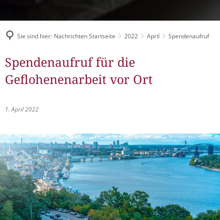
Müllabfuhr
Bürgerhaus
Schlitzer Geschichten
Konzertsaal LMAH
Friedhöfe
Sie sind hier:
Nachrichten Startseite
2022
April
Spendenaufruf
Spendenaufruf für die
Geflohenenarbeit vor Ort
1. April 2022