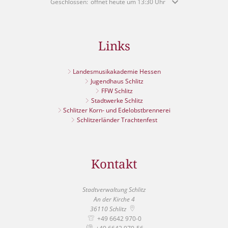
Klicken, um weitere Öffnungs- oder Schließzeiten auszublende
Geschlossen:
öffnet heute um 13:30 Uhr
Links
Landesmusikakademie Hessen
Jugendhaus Schlitz
FFW Schlitz
Stadtwerke Schlitz
Schlitzer Korn- und Edelobstbrennerei
Schlitzerländer Trachtenfest
Kontakt
Stadtverwaltung Schlitz
An der Kirche 4
36110
Schlitz
+49 6642 970-0