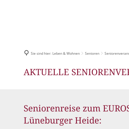
AKTUELLES
Pressemitteilun
Sie sind hier:
Leben & Wohnen
Senioren
Veranstaltungska
Seniorenveran
Stellenangebote
AKTUELLE SENIORENV
Ausschreibungen
Bauleitpläne
Seniorenreise zum EURO
Mängel melden
Lüneburger Heide:
Wahlen