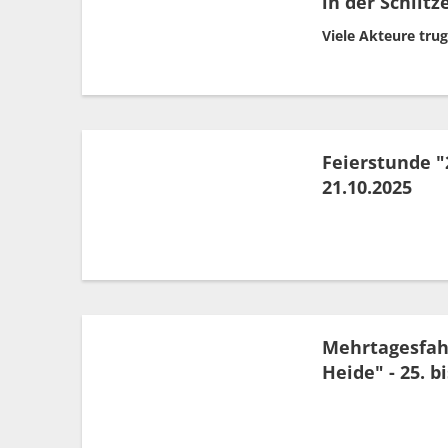
in der Schlitz
Viele Akteure tru
Feierstunde "
21.10.2025
Mehrtagesfah
Heide" - 25. b