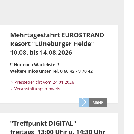
Grillplätze
Stadtwerke
Fahrpläne
Freize
DGHs
Müllabfuhr
Schlit
Bürgerhaus
Konzertsaal
Mehrtagesfahrt EUROSTRAND
Friedhöfe
Resort "Lüneburger Heide"
10.08. bis 14.08.2026
!! Nur noch Warteliste !!
Weitere Infos unter Tel. 0 66 42 - 9 70 42
Pressebericht vom 24.01.2026
Veranstaltungshinweis
MEHR
"Treffpunkt DIGITAL"
freitags, 13:00 Uhr u. 14:30 Uhr