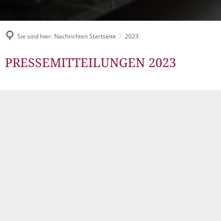
Müllabfuhr
Bürgerhaus
Schlitzer Geschichten
Konzertsaal LMAH
Friedhöfe
Sie sind hier:
Nachrichten Startseite
2023
2023
PRESSEMITTEILUNGEN 2023