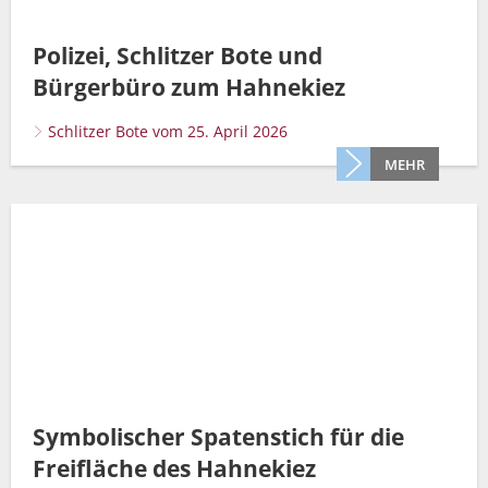
Müllabfuhr
Bürgerhaus
Schlitzer Geschichten
Polizei, Schlitzer Bote und
Konzertsaal LMAH
Friedhöfe
Bürgerbüro zum Hahnekiez
Schlitzer Bote vom 25. April 2026
MEHR
Symbolischer Spatenstich für die
Freifläche des Hahnekiez