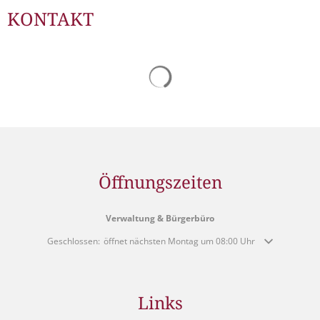
KONTAKT
Suchergebnisse werden gelad
Öffnungszeiten
Verwaltung & Bürgerbüro
Klicken, um weitere Öffnungs- oder Schließzeiten auszublenden
Geschlossen:
öffnet nächsten Montag um 08:00 Uhr
Links