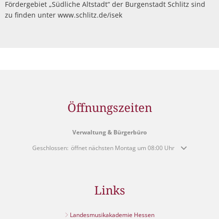
Fördergebiet „Südliche Altstadt“ der Burgenstadt Schlitz sind
zu finden unter www.schlitz.de/isek
Öffnungszeiten
Verwaltung & Bürgerbüro
Klicken, um weitere Öffnungs- oder Schließzeiten auszublenden
Geschlossen:
öffnet nächsten Montag um 08:00 Uhr
Links
Landesmusikakademie Hessen