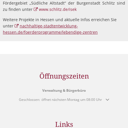
Fördergebiet „Südliche Altstadt“ der Burgenstadt Schlitz sind
zu finden unter
www.schlitz.de/isek
Weitere Projekte in Hessen und aktuelle Infos erreichen Sie
unter
nachhaltige-stadtentwicklung-
hessen.de/foerderprogramme/lebendige-zentren
Öffnungszeiten
Verwaltung & Bürgerbüro
Klicken, um weitere Öffnungs- oder Schließzeiten auszublenden
Geschlossen:
öffnet nächsten Montag um 08:00 Uhr
Links