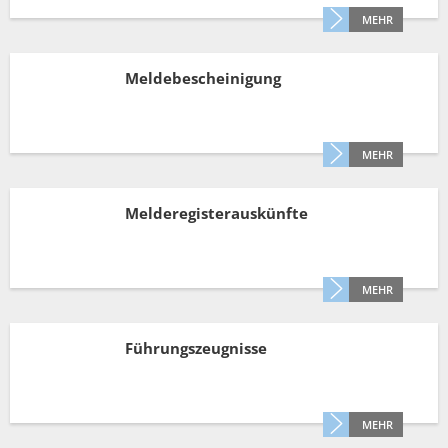
Müllabfuhr
Bürgerhaus
MEHR
Schlitzer Geschichten
Konzertsaal LMAH
Friedhöfe
Meldebescheinigung
MEHR
Melderegisterauskünfte
MEHR
Führungszeugnisse
MEHR