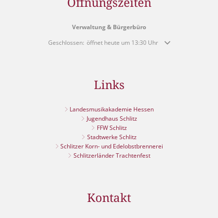
Öffnungszeiten
Verwaltung & Bürgerbüro
Klicken, um weitere Öffnungs- oder Schließzeiten auszublende
Geschlossen:
öffnet heute um 13:30 Uhr
Links
Landesmusikakademie Hessen
Jugendhaus Schlitz
FFW Schlitz
Stadtwerke Schlitz
Schlitzer Korn- und Edelobstbrennerei
Schlitzerländer Trachtenfest
Kontakt