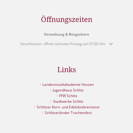
Öffnungszeiten
Verwaltung & Bürgerbüro
Klicken, um weitere Öffnungs- oder Schließzeiten auszublenden
Geschlossen:
öffnet nächsten Freitag um 07:00 Uhr
Links
Landesmusikakademie Hessen
Jugendhaus Schlitz
FFW Schlitz
Stadtwerke Schlitz
Schlitzer Korn- und Edelobstbrennerei
Schlitzerländer Trachtenfest