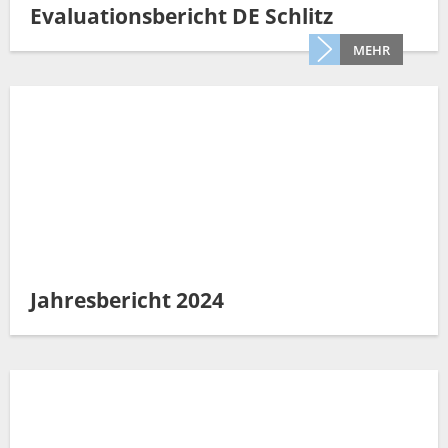
Müllabfuhr
Evaluationsbericht DE Schlitz
Bürgerhaus
Schlitzer Geschichten
Konzertsaal LMAH
MEHR
Friedhöfe
Jahresbericht 2024