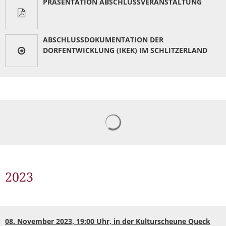
PRÄSENTATION ABSCHLUSSVERANSTALTUNG
Müllabfuhr
Bürgerhaus
Schlitzer Geschichten
Konzertsaal LMAH
Friedhöfe
ABSCHLUSSDOKUMENTATION DER
DORFENTWICKLUNG (IKEK) IM SCHLITZERLAND
Suchergebnisse werden gelad
2023
08. November 2023, 19:00 Uhr, in der Kulturscheune Queck