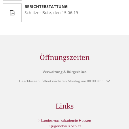
BERICHTERSTATTUNG
Schlitzer Bote, den 15.06.19
Öffnungszeiten
Verwaltung & Bürgerbüro
Klicken, um weitere Öffnungs- oder Schließzeiten auszublenden
Geschlossen:
öffnet nächsten Montag um 08:00 Uhr
Links
Landesmusikakademie Hessen
Jugendhaus Schlitz