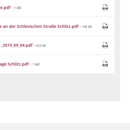
Grillplätze
Stadtwerke
Fahrpläne
Freize
e.pdf
~ 1 MB
DGHs
Müllabfuhr
Schlit
Bürgerhaus
an der Schlesischen Straße Schlitz.pdf
~ 148 KB
Konzertsaal
Friedhöfe
_2019_09_04.pdf
~ 623 KB
ge Schlitz.pdf
~ 1 MB