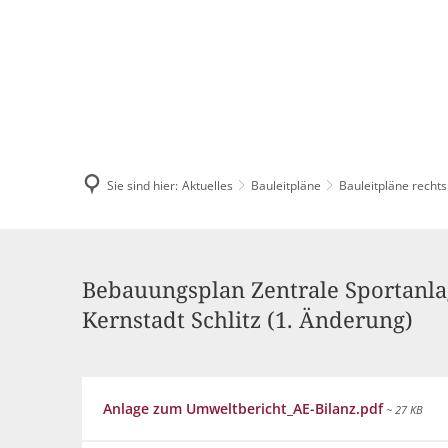
AKTUELLES
Pressemitteilun
Sie sind hier:
Aktuelles
Bauleitpläne
Veranstaltungska
Bauleitpläne rechts
Stellenangebote
Zentrale
Ausschreibungen
Sportanlage
Bebauungsplan Zentrale Sportanlag
Kernstadt Schlitz (1. Änderung)
Bauleitpläne
Mängel melden
Anlage zum Umweltbericht_AE-Bilanz.pdf
~ 27 KB
Wahlen