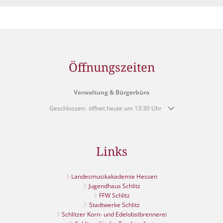
Müllabfuhr
Bürgerhaus
Schlitzer Geschichten
Konzertsaal LMAH
Friedhöfe
Öffnungszeiten
Verwaltung & Bürgerbüro
Klicken, um weitere Öffnungs- oder Schließzeiten auszublende
Geschlossen:
öffnet heute um 13:30 Uhr
Links
Landesmusikakademie Hessen
Jugendhaus Schlitz
FFW Schlitz
Stadtwerke Schlitz
Schlitzer Korn- und Edelobstbrennerei