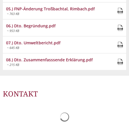
Müllabfuhr
Bürgerhaus
05.) FNP-Änderung Troßbachtal, Rimbach.pdf
Schlitzer Geschichten
Konzertsaal LMAH
~ 763 KB
Friedhöfe
06.) Dto. Begründung.pdf
~ 953 KB
07.) Dto. Umweltbericht.pdf
~ 645 KB
08.) Dto. Zusammenfasssende Erklärung.pdf
~ 215 KB
KONTAKT
Suchergebnisse werden gelad