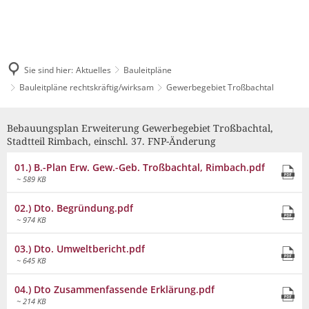
Pressemitteilungen & Bekanntmachungen
LEBEN & WOHNEN
Digitales Rathaus
TOURISMUS
Veranstaltungskalender
Über das Schlitzerland
STADTENTWICKLUNG
Bürgerbüro
Sie sind hier:
Aktuelles
Bauleitpläne
Stellenangebote
Tourist-Information
Gesundheit & Sicherheit
Bauleitpläne rechtskräftig/wirksam
Gewerbegebiet Troßbachtal
Unsere Leistungen für Sie
Wirtschaftsförderung
Ausschreibungen
Schlitzer Destillerie
Gewerbegebiet
Kinderfreundliches Schli
Familie
Bebauungsplan Erweiterung Gewerbegebiet Troßbachtal,
Städtische Gremien
Stadtmarketing
Troßbachtal
Bauleitpläne
Kinderbetreuung
Stadtteil Rimbach, einschl. 37. FNP-Änderung
Gastronomie
Jugend
Finanzen
Schlitzer Unternehmen
Schulen
01.) B.-Plan Erw. Gew.-Geb. Troßbachtal, Rimbach.pdf
Bürgermahl
Mängel melden
Feste & Märkte
~ 589 KB
Senioren
Leon Hilfeinseln
Satzungen
Bauen & Wohnen
Wahlen
Unterkünfte
02.) Dto. Begründung.pdf
Kinder- und Jugendparl
Kultur
~ 974 KB
Mitarbeitende
Industrie- und Gewerbeflächen
Streetwork / Mobile Juge
Flüchtlingshilfe
Gruppenangebote & Führungen
Bürgermobil
03.) Dto. Umweltbericht.pdf
Freizeit
Stadtwerke
Städtebauförderung Lebendige Zentren ISEK
~ 645 KB
Stadtradeln
Grillplätze
Historisches erleben
Fahrpläne
04.) Dto Zusammenfassende Erklärung.pdf
Dorfentwicklung IKEK
DGHs
~ 214 KB
Freizeitangebote