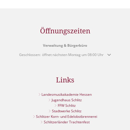
Öffnungszeiten
Verwaltung & Bürgerbüro
Klicken, um weitere Öffnungs- oder Schließzeiten auszublenden
Geschlossen:
öffnet nächsten Montag um 08:00 Uhr
Links
Landesmusikakademie Hessen
Jugendhaus Schlitz
FFW Schlitz
Stadtwerke Schlitz
Schlitzer Korn- und Edelobstbrennerei
Schlitzerländer Trachtenfest