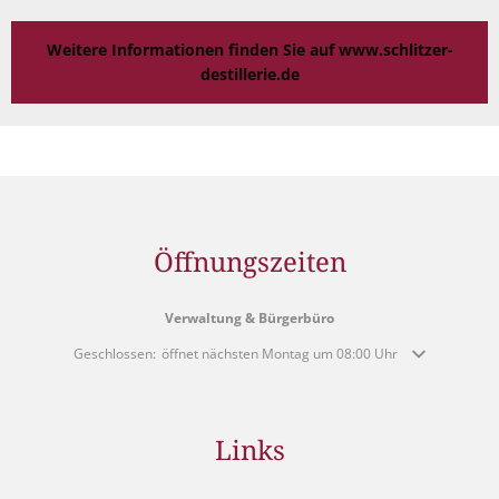
Weitere Informationen finden Sie auf www.schlitzer-
destillerie.de
Öffnungszeiten
Verwaltung & Bürgerbüro
Klicken, um weitere Öffnungs- oder Schließzeiten auszublenden
Geschlossen:
öffnet nächsten Montag um 08:00 Uhr
Links