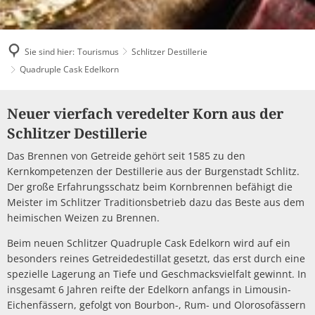
Müllabfuhr
Bürgerhaus
Schlitzer Geschichten
Konzertsaal LMAH
Friedhöfe
Sie sind hier:
Tourismus
Schlitzer Destillerie
Quadruple Cask Edelkorn
Quadruple
Neuer vierfach veredelter Korn aus der
Cask
Schlitzer Destillerie
Edelkorn
Das Brennen von Getreide gehört seit 1585 zu den
Kernkompetenzen der Destillerie aus der Burgenstadt Schlitz.
Der große Erfahrungsschatz beim Kornbrennen befähigt die
Meister im Schlitzer Traditionsbetrieb dazu das Beste aus dem
heimischen Weizen zu Brennen.
Beim neuen Schlitzer Quadruple Cask Edelkorn wird auf ein
besonders reines Getreidedestillat gesetzt, das erst durch eine
spezielle Lagerung an Tiefe und Geschmacksvielfalt gewinnt. In
insgesamt 6 Jahren reifte der Edelkorn anfangs in Limousin-
Eichenfässern, gefolgt von Bourbon-, Rum- und Olorosofässern