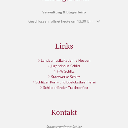
Verwaltung & Bürgerbüro
Klicken, um weitere Öffnungs- oder Schließzeiten auszublende
Geschlossen:
öffnet heute um 13:30 Uhr
Links
Landesmusikakademie Hessen
Jugendhaus Schlitz
FFW Schlitz
Stadtwerke Schlitz
Schlitzer Korn- und Edelobstbrennerei
Schlitzerländer Trachtenfest
Kontakt
Stadtverwaltung Schlitz