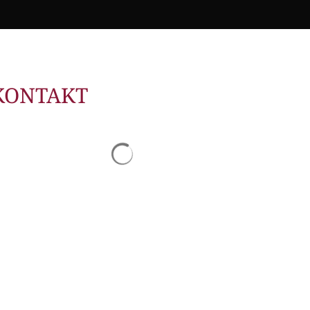
itangebote
zer Geschichten
 LMAH
KONTAKT
Suchergebnisse werden geladen