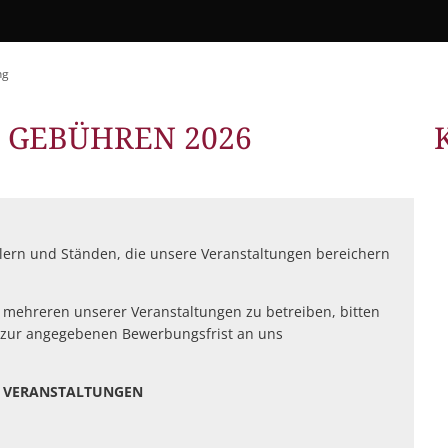
Grillplätze
Stadtwerke
Fahrpläne
Freize
DGHs
Müllabfuhr
Schlit
Bürgerhaus
ng
Konzertsaal
Friedhöfe
 GEBÜHREN 2026
llern und Ständen, die unsere Veranstaltungen bereichern
 mehreren unserer Veranstaltungen zu betreiben, bitten
s zur angegebenen Bewerbungsfrist an uns
 VERANSTALTUNGEN