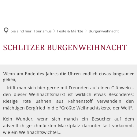
Pressemitteilungen & Bekanntmachungen
LEBEN & WOHNEN
Digitales Rathaus
TOURISMUS
Veranstaltungskalender
Über das Schlitzerland
STADTENTWICKLUNG
Bürgerbüro
Sie sind hier:
Tourismus
Feste & Märkte
Burgenweihnacht
Stellenangebote
Tourist-Information
Gesundheit & Sicherheit
Unsere Leistungen für Sie
Wirtschaftsförderung
Burgenweihnacht
SCHLITZER BURGENWEIHNACHT
Ausschreibungen
Schlitzer Destillerie
Kinderfreundliches Schli
Familie
Städtische Gremien
Stadtmarketing
Bauleitpläne
Kinderbetreuung
Gastronomie
Jugend
Finanzen
Schlitzer Unternehmen
Schulen
Wenn am Ende des Jahres die Uhren endlich etwas langsamer
Bürgermahl
Mängel melden
Feste & Märkte
gehen,
Senioren
Leon Hilfeinseln
Satzungen
Bauen & Wohnen
...trifft man sich hier gerne mit Freunden auf einen Glühwein -
Wahlen
Unterkünfte
Kinder- und Jugendparl
den dieser Weihnachtsmarkt ist wirklich etwas Besonderes:
Kultur
Mitarbeitende
Industrie- und Gewerbeflächen
Riesige rote Bahnen aus Fahnenstoff verwandeln den
Streetwork / Mobile Juge
Flüchtlingshilfe
Gruppenangebote & Führungen
mächtigen Bergfried in die "Größte Weihnachtskerze der Welt".
Bürgermobil
Freizeit
Stadtwerke
Städtebauförderung Lebendige Zentren ISEK
Kein Wunder, wenn sich manch ein Besucher auf dem
Stadtradeln
Grillplätze
Historisches erleben
Fahrpläne
adventlich geschmückten Marktplatz darunter fast vorkommt,
Dorfentwicklung IKEK
DGHs
wie ein Weihnachtswichtel...
Freizeitangebote