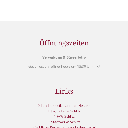
Öffnungszeiten
Verwaltung & Bürgerbüro
Klicken, um weitere Öffnungs- oder Schließzeiten auszublende
Geschlossen:
öffnet heute um 13:30 Uhr
Links
Landesmusikakademie Hessen
Jugendhaus Schlitz
FFW Schlitz
Stadtwerke Schlitz
Schlitzer Korn- und Edelobstbrennerei