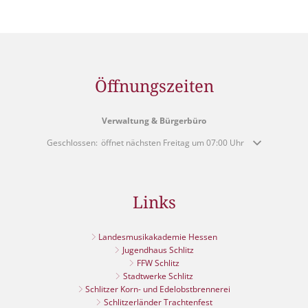
Öffnungszeiten
Verwaltung & Bürgerbüro
Klicken, um weitere Öffnungs- oder Schließzeiten auszublenden
Geschlossen:
öffnet nächsten Freitag um 07:00 Uhr
Links
Landesmusikakademie Hessen
Jugendhaus Schlitz
FFW Schlitz
Stadtwerke Schlitz
Schlitzer Korn- und Edelobstbrennerei
Schlitzerländer Trachtenfest