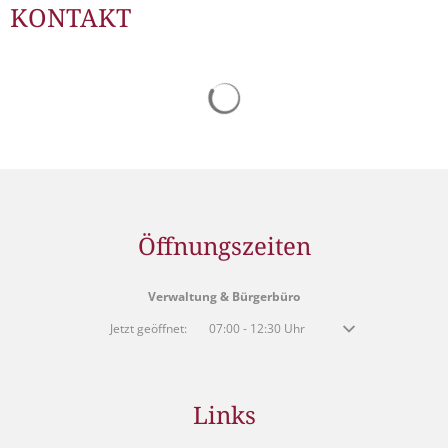
Müllabfuhr
KONTAKT
Bürgerhaus
Schlitzer Geschichten
Konzertsaal LMAH
Friedhöfe
Suchergebnisse werden gelad
Öffnungszeiten
Verwaltung & Bürgerbüro
Klicken, um weitere Öffnungs- oder Schließzeiten auszublenden
Jetzt geöffnet:
07:00
-
12:30
Uhr
Von 07:00 bis 12:30 
Links