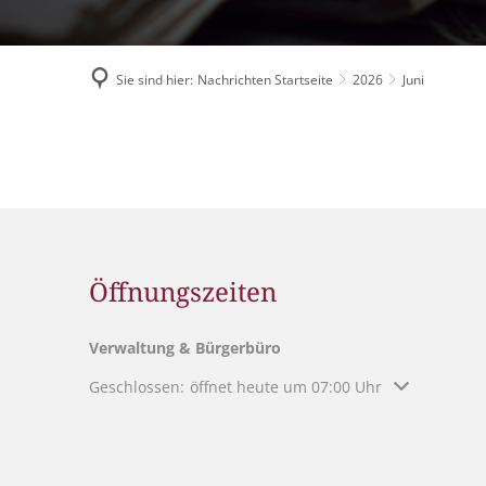
Flüchtlingshilfe
Stadtradeln
Sie sind hier:
Nachrichten Startseite
2026
Juni
Juni
Öffnungszeiten
Verwaltung & Bürgerbüro
Klicken, um weitere Öffnungs- oder Schließzeiten au
Geschlossen:
öffnet heute um 07:00 Uhr