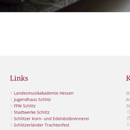
Grillplätze
Stadtwerke
Fahrpläne
Freize
DGHs
Müllabfuhr
Schlit
Bürgerhaus
Konzertsaal
Friedhöfe
Links
K
Landesmusikakademie Hessen
St
Jugendhaus Schlitz
An
szublenden
FFW Schlitz
3
Stadtwerke Schlitz
Schlitzer Korn- und Edelobstbrennerei
Schlitzerländer Trachtenfest