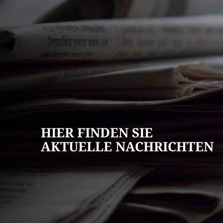
AKTUELLES
Pressemitteilun
Veranstaltungska
Stellenangebote
HIER FINDEN SIE
Ausschreibungen
AKTUELLE NACHRICHTEN
Bauleitpläne
Mängel melden
Wahlen