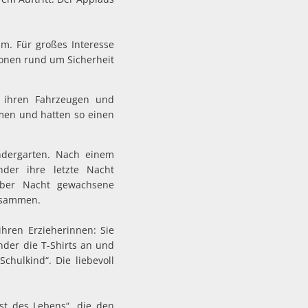
m. Für großes Interesse
ionen rund um Sicherheit
 ihren Fahrzeugen und
men und hatten so einen
indergarten. Nach einem
der ihre letzte Nacht
über Nacht gewachsene
usammen.
ren Erzieherinnen: Sie
inder die T-Shirts an und
hulkind“. Die liebevoll
st des Lebens“, die den