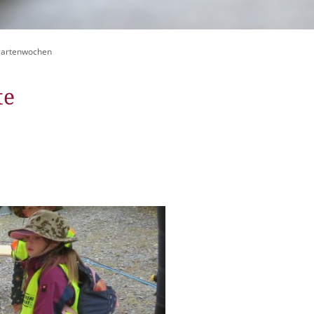
itangebote
zer Geschichten
rgartenwochen
 LMAH
te