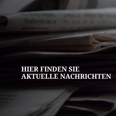
AKTUELLES
Pressemitteilun
Veranstaltungska
Stellenangebote
HIER FINDEN SIE
Ausschreibungen
AKTUELLE NACHRICHTEN
Bauleitpläne
Mängel melden
Wahlen