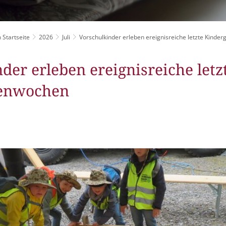
Grillplätze
Stadtwerke
Fahrpläne
Freize
DGHs
Müllabfuhr
Schlit
Bürgerhaus
 Startseite
2026
Juli
Vorschulkinder erleben ereignisreiche letzte Kinde
Konzertsaal
Friedhöfe
der erleben ereignisreiche letz
tenwochen