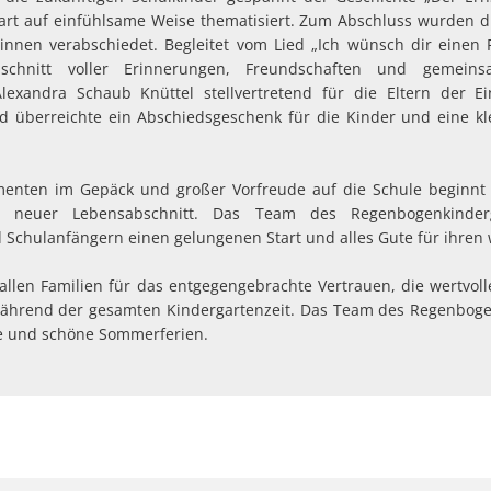
rt auf einfühlsame Weise thematisiert. Zum Abschluss wurden di
erinnen verabschiedet. Begleitet vom Lied „Ich wünsch dir einen
schnitt voller Erinnerungen, Freundschaften und gemeinsa
lexandra Schaub Knüttel stellvertretend für die Eltern der E
d überreichte ein Abschiedsgeschenk für die Kinder und eine kl
enten im Gepäck und großer Vorfreude auf die Schule beginnt
in neuer Lebensabschnitt. Das Team des Regenbogenkinder
Schulanfängern einen gelungenen Start und alles Gute für ihren
t allen Familien für das entgegengebrachte Vertrauen, die wertvol
ährend der gesamten Kindergartenzeit. Das Team des Regenboge
ge und schöne Sommerferien.