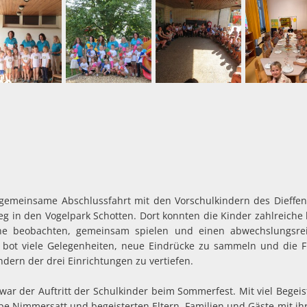
e gemeinsame Abschlussfahrt mit den Vorschulkindern des Dieffe
eg in den Vogelpark Schotten. Dort konnten die Kinder zahlreiche
he beobachten, gemeinsam spielen und einen abwechslungsre
g bot viele Gelegenheiten, neue Eindrücke zu sammeln und die 
dern der drei Einrichtungen zu vertiefen.
war der Auftritt der Schulkinder beim Sommerfest. Mit viel Begeis
pe Nimmersatt und begeisterten Eltern, Familien und Gäste mit ihr