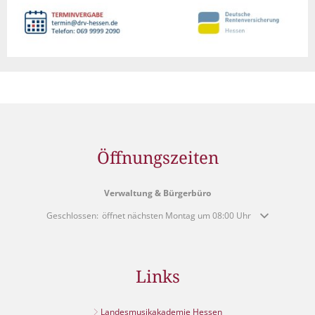
Öffnungszeiten
Verwaltung & Bürgerbüro
Klicken, um weitere Öffnungs- oder Schließzeiten auszublenden
Geschlossen:
öffnet nächsten Montag um 08:00 Uhr
Links
Landesmusikakademie Hessen