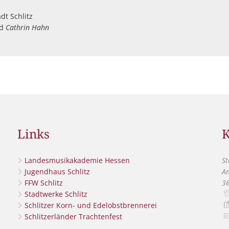
hlleitung der Stadt
d
Cathrin Hahn
Links
K
Landesmusikakademie Hessen
St
Jugendhaus Schlitz
An
szublenden
:30 Uhr
FFW Schlitz
3
Stadtwerke Schlitz
Schlitzer Korn- und Edelobstbrennerei
Schlitzerländer Trachtenfest