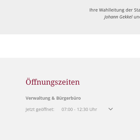
Ihre Wa
Johann Gekkel
un
Öffnungszeiten
Verwaltung & Bürgerbüro
Klicken, um weitere Öffnungs- oder Schließzeiten au
Jetzt geöffnet:
07:00
-
12:30
Uhr
Von 07:00 bis 12