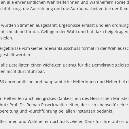
t an alle ehrenamtlichen Wahlhelferinnen und Wahlhelfern sowie d
urchführung, die Auszählung und die Aufräumarbeiten bei der Ko
wurden Stimmen ausgezählt, Ergebnisse erfasst und ein ordnun
 entscheidend für das Gelingen der Wahl und hat dazu beigetragen,
zielen.
ergebnisse vom Gemeindewahlausschuss formal in der Wahlaussc
gestellt werden.
alle Beteiligten einen wichtigen Beitrag für die Demokratie geleis
n nicht durchführbar.
86 ehrenamtliche und hauptamtliche Helferinnen und Helfer bei 
en Helfenden auch ein großes Dankeschön des Hessischen Minister
utz Prof. Dr. Roman Poseck weiterleiten, der sich ebenso für ein
ereitung und -durchführung bei allen Instanzen bedankt.
hlhelferinnen und Wahlhelfer nochmals „Vielen Dank für 