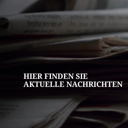
AKTUELLES
Pressemitteilun
Veranstaltungska
Stellenangebote
HIER FINDEN SIE
Ausschreibungen
AKTUELLE NACHRICHTEN
Bauleitpläne
Mängel melden
Wahlen