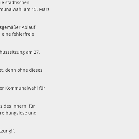
ie städtischen
mmunalwahl am 15. März
gsgemäßer Ablauf
 eine fehlerfreie
husssitzung am 27.
tet, denn ohne dieses
der Kommunalwahl für
s des Innern, für
e reibungslose und
Ihre Unterstützung!“.