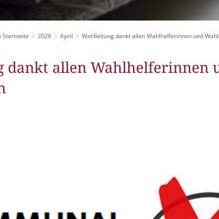
Grillplätze
Stadtwerke
Fahrpläne
Freize
DGHs
Müllabfuhr
Schlit
Bürgerhaus
 Startseite
2026
April
Wahlleitung dankt allen Wahlhelferinnen und Wahl
Konzertsaal
Friedhöfe
g dankt allen Wahlhelferinnen 
n