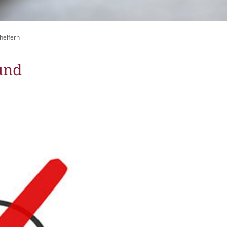
itangebote
zer Geschichten
helfern
 LMAH
und