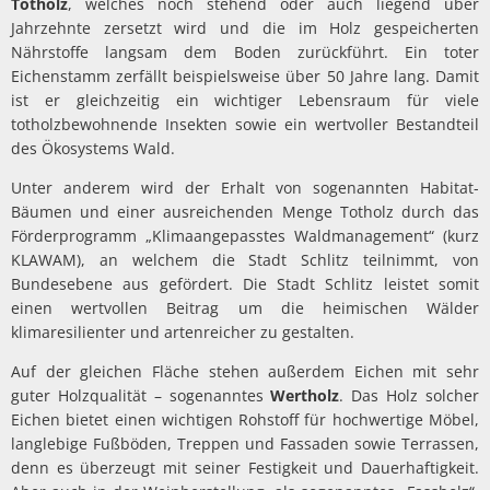
Totholz
, welches noch stehend oder auch liegend über
Jahrzehnte zersetzt wird und die im Holz gespeicherten
Nährstoffe langsam dem Boden zurückführt. Ein toter
Eichenstamm zerfällt beispielsweise über 50 Jahre lang. Damit
ist er gleichzeitig ein wichtiger Lebensraum für viele
totholzbewohnende Insekten sowie ein wertvoller Bestandteil
des Ökosystems Wald.
Unter anderem wird der Erhalt von sogenannten Habitat-
Bäumen und einer ausreichenden Menge Totholz durch das
Förderprogramm „Klimaangepasstes Waldmanagement“ (kurz
KLAWAM), an welchem die Stadt Schlitz teilnimmt, von
Bundesebene aus gefördert. Die Stadt Schlitz leistet somit
einen wertvollen Beitrag um die heimischen Wälder
klimaresilienter und artenreicher zu gestalten.
Auf der gleichen Fläche stehen außerdem Eichen mit sehr
guter Holzqualität – sogenanntes
Wertholz
. Das Holz solcher
Eichen bietet einen wichtigen Rohstoff für hochwertige Möbel,
langlebige Fußböden, Treppen und Fassaden sowie Terrassen,
denn es überzeugt mit seiner Festigkeit und Dauerhaftigkeit.