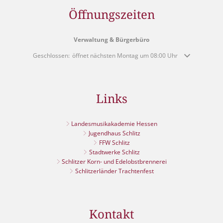
Öffnungszeiten
Verwaltung & Bürgerbüro
Klicken, um weitere Öffnungs- oder Schließzeiten auszublenden
Geschlossen:
öffnet nächsten Montag um 08:00 Uhr
Links
Landesmusikakademie Hessen
Jugendhaus Schlitz
FFW Schlitz
Stadtwerke Schlitz
Schlitzer Korn- und Edelobstbrennerei
Schlitzerländer Trachtenfest
Kontakt