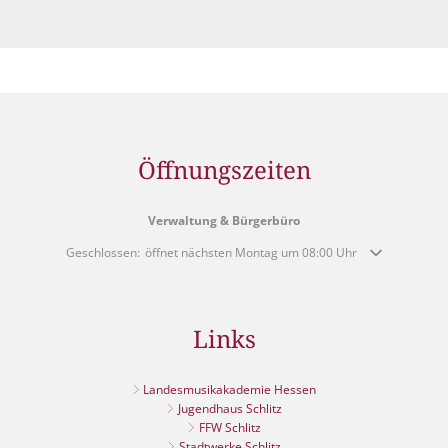
Öffnungszeiten
Verwaltung & Bürgerbüro
Klicken, um weitere Öffnungs- oder Schließzeiten auszublenden
Geschlossen:
öffnet nächsten Montag um 08:00 Uhr
Links
Landesmusikakademie Hessen
Jugendhaus Schlitz
FFW Schlitz
Stadtwerke Schlitz