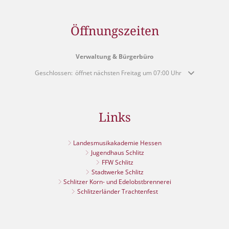
Öffnungszeiten
Verwaltung & Bürgerbüro
Klicken, um weitere Öffnungs- oder Schließzeiten auszublenden
Geschlossen:
öffnet nächsten Freitag um 07:00 Uhr
Links
Landesmusikakademie Hessen
Jugendhaus Schlitz
FFW Schlitz
Stadtwerke Schlitz
Schlitzer Korn- und Edelobstbrennerei
Schlitzerländer Trachtenfest