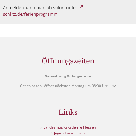
Anmelden kann man ab sofort unter
schlitz.de/ferienprogramm
Öffnungszeiten
Verwaltung & Bürgerbüro
Klicken, um weitere Öffnungs- oder Schließzeiten auszublenden
Geschlossen:
öffnet nächsten Montag um 08:00 Uhr
Links
Landesmusikakademie Hessen
Jugendhaus Schlitz