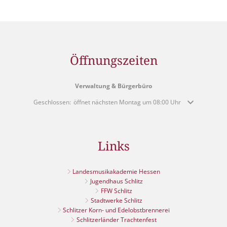
Öffnungszeiten
Verwaltung & Bürgerbüro
Klicken, um weitere Öffnungs- oder Schließzeiten auszublenden
Geschlossen:
öffnet nächsten Montag um 08:00 Uhr
Links
Landesmusikakademie Hessen
Jugendhaus Schlitz
FFW Schlitz
Stadtwerke Schlitz
Schlitzer Korn- und Edelobstbrennerei
Schlitzerländer Trachtenfest