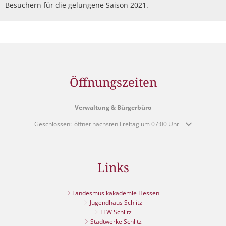
Besuchern für die gelungene Saison 2021.
Öffnungszeiten
Verwaltung & Bürgerbüro
Klicken, um weitere Öffnungs- oder Schließzeiten auszublenden
Geschlossen:
öffnet nächsten Freitag um 07:00 Uhr
Links
Landesmusikakademie Hessen
Jugendhaus Schlitz
FFW Schlitz
Stadtwerke Schlitz