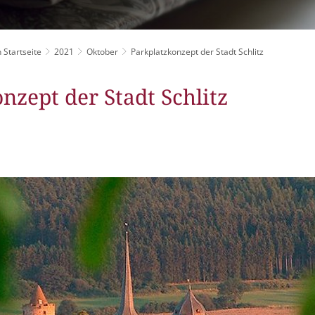
Grillplätze
Stadtwerke
Fahrpläne
Freize
DGHs
Müllabfuhr
Schlit
Bürgerhaus
 Startseite
2021
Oktober
Parkplatzkonzept der Stadt Schlitz
Konzertsaal
Friedhöfe
nzept der Stadt Schlitz