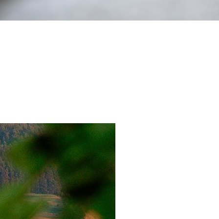
itangebote
zer Geschichten
 LMAH