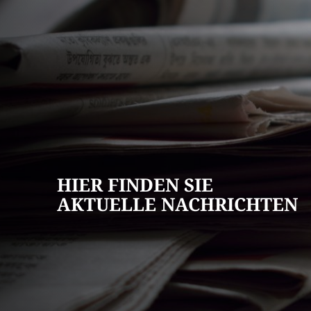
AKTUELLES
Pressemitteilun
Veranstaltungska
Stellenangebote
HIER FINDEN SIE
Ausschreibungen
AKTUELLE NACHRICHTEN
Bauleitpläne
Mängel melden
Wahlen