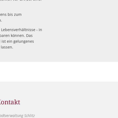
tens bis zum
n.
n Lebensverhältnisse - in
nbaren können. Das
 ist ein gelungenes
 lassen.
ontakt
adtverwaltung Schlitz