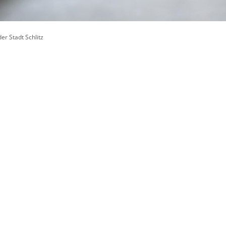
itangebote
zer Geschichten
er Stadt Schlitz
 LMAH