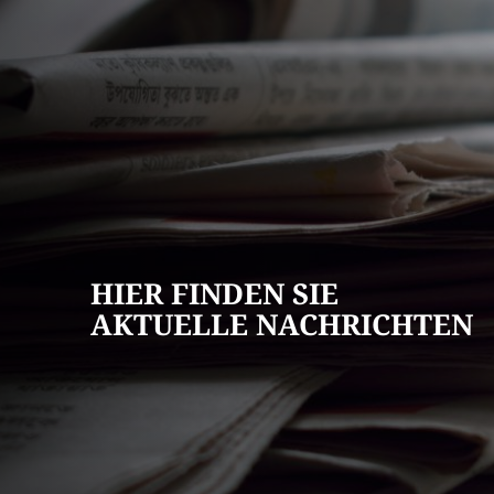
AKTUELLES
Pressemitteilun
Veranstaltungska
Stellenangebote
HIER FINDEN SIE
Ausschreibungen
AKTUELLE NACHRICHTEN
Bauleitpläne
Mängel melden
Wahlen