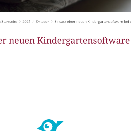
Grillplätze
Stadtwerke
Fahrpläne
Freize
DGHs
Müllabfuhr
Schlit
Bürgerhaus
 Startseite
2021
Oktober
Einsatz einer neuen Kindergartensoftware bei d
Konzertsaal
Friedhöfe
ner neuen Kindergartensoftware