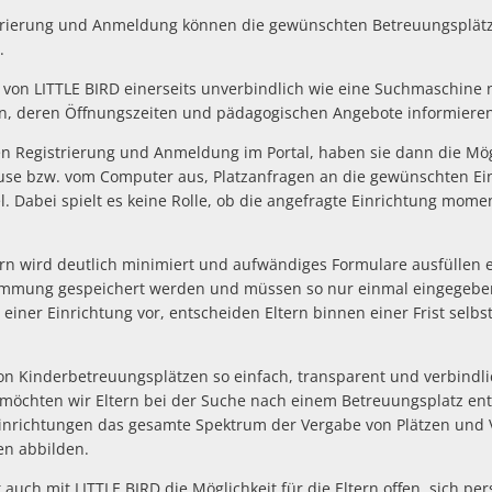
strierung und Anmeldung können die gewünschten Betreuungsplätz
.
l von LITTLE BIRD einerseits unverbindlich wie eine Suchmaschine
n, deren Öffnungszeiten und pädagogischen Angebote informieren
n Registrierung und Anmeldung im Portal, haben sie dann die Mögli
e bzw. vom Computer aus, Platzanfragen an die gewünschten Einr
. Dabei spielt es keine Rolle, ob die angefragte Einrichtung momen
ern wird deutlich minimiert und aufwändiges Formulare ausfüllen 
timmung gespeichert werden und müssen so nur einmal eingegeben
einer Einrichtung vor, entscheiden Eltern binnen einer Frist selb
von Kinderbetreuungsplätzen so einfach, transparent und verbindli
rd möchten wir Eltern bei der Suche nach einem Betreuungsplatz ent
einrichtungen das gesamte Spektrum der Vergabe von Plätzen und 
en abbilden.
 auch mit LITTLE BIRD die Möglichkeit für die Eltern offen, sich per