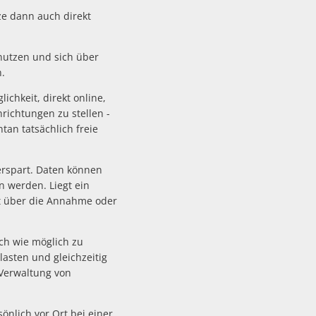
e dann auch direkt
 nutzen und sich über
.
chkeit, direkt online,
ichtungen zu stellen -
tan tatsächlich freie
erspart. Daten können
 werden. Liegt ein
st über die Annahme oder
ch wie möglich zu
lasten und gleichzeitig
Verwaltung von
sönlich vor Ort bei einer