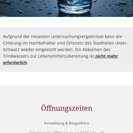
Aufgrund der neuesten Untersuchungsergebnisse kann die
Chlorung im Hochbehälter und Ortsnetz des Stadtteiles Unter-
Schwarz wieder eingestellt werden. Ein Abkochen des
Trinkwassers zur Lebensmittelzubereitung ist
nicht mehr
erforderlich
.
Öffnungszeiten
Verwaltung & Bürgerbüro
Klicken, um weitere Öffnungs- oder Schließzeiten auszublende
Geschlossen:
öffnet heute um 07:00 Uhr