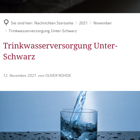
Müllabfuhr
Bürgerhaus
Schlitzer Geschichten
Konzertsaal LMAH
Friedhöfe
Sie sind hier:
Nachrichten Startseite
2021
November
Trinkwasserversorgung Unter-Schwarz
Trinkwasserversorgung Unter-
Schwarz
12. November 2021
von
OLIVER ROHDE