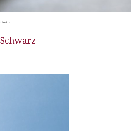
itangebote
zer Geschichten
Schwarz
 LMAH
-Schwarz