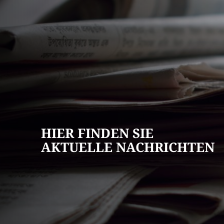
AKTUELLES
Pressemitteilun
Veranstaltungska
Stellenangebote
HIER FINDEN SIE
Ausschreibungen
AKTUELLE NACHRICHTEN
Bauleitpläne
Mängel melden
Wahlen