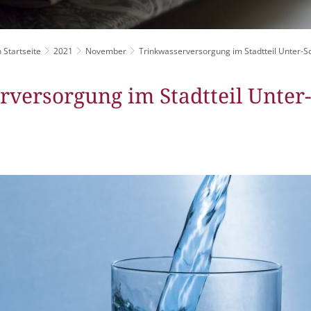
Grillplätze
Stadtwerke
Fahrpläne
Freize
DGHs
Müllabfuhr
Schlit
Bürgerhaus
 Startseite
2021
November
Trinkwasserversorgung im Stadtteil Unter-
Konzertsaal
Friedhöfe
rversorgung im Stadtteil Unter