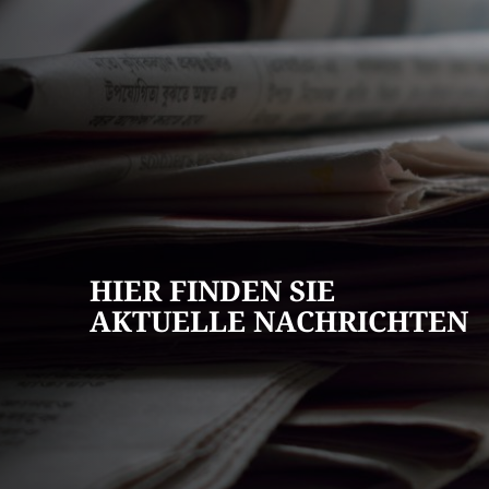
AKTUELLES
Pressemitteilun
Veranstaltungska
Stellenangebote
HIER FINDEN SIE
Ausschreibungen
AKTUELLE NACHRICHTEN
Bauleitpläne
Mängel melden
Wahlen