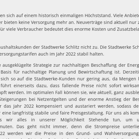
den sich auf einem historisch einmaligen Höchststand. Viele Anbie
r bieten keine Versorgung mehr an. Neuverträge sind aktuell nur 
Für viele Verbraucher bedeutet dies enorme Kosten und Zusatzbe
 Haushaltskunden der Stadtwerke Schlitz nicht zu. Die Stadtwerke Sch
rsorgungstarifen auch im Jahr 2022 stabil halten.
 ausgeklügelte Strategie zur nachhaltigen Beschaffung der Energ
asis für nachhaltige Planung und Bewirtschaftung ist. Derzei
sich so auf die Stadtwerke-Kunden nur gering aus, da Mengen la
führt einerseits dazu, dass fallende Preise nicht sofort wirks
ft werden. Im optimalen Fall können sie, wie aktuell, ganz ausb
teigerungen bei Netzentgelten und der enorme Anstieg der Be
r das Jahr 2022 kompensiert und austariert werden, sodass de
r eine langfristig stabile und faire Preisgestaltung. Für uns als ko
dass wir alles in unserer Möglichkeit Stehende tun, um
uten. Das geht nicht immer, denn die Strompreise unterlie
2022 werden wir die Preise in den Grund- und Wahlversorgungst