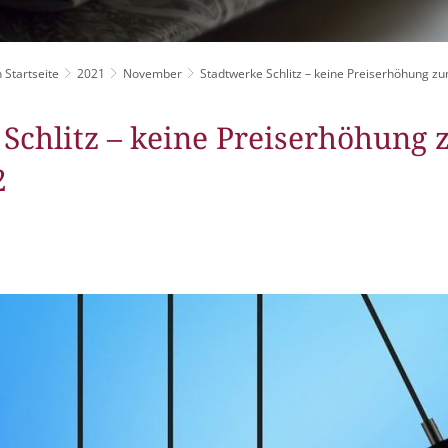
Grillplätze
Stadtwerke
Fahrpläne
Freize
DGHs
Müllabfuhr
Schlit
Bürgerhaus
 Startseite
2021
November
Stadtwerke Schlitz – keine Preiserhöhung zu
Konzertsaal
Friedhöfe
Schlitz – keine Preiserhöhung 
2