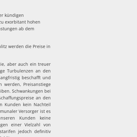
ter kündigen
zu exorbitant hohen
lastungen ab dem
litz werden die Preise in
ie, aber auch ein treuer
tige Turbulenzen an den
ngfristig beschafft und
am werden, Preisanstiege
leiben. Schwankungen bei
schaffungspreise an den
n Kunden kein Nachteil
mmunaler Versorger ist es
 unseren Kunden keine
gen einer Vielzahl von
arifen jedoch definitiv