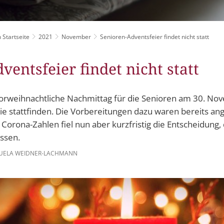
Grillplätze
Stadtwerke
Fahrpläne
Freize
DGHs
Müllabfuhr
Schlit
Bürgerhaus
 Startseite
2021
November
Senioren-Adventsfeier findet nicht statt
Konzertsaal
Friedhöfe
ventsfeier findet nicht statt
r vorweihnachtliche Nachmittag für die Senioren am 30. No
stattfinden. Die Vorbereitungen dazu waren bereits ang
 Corona-Zahlen fiel nun aber kurzfristig die Entscheidung,
assen.
ELA WEIDNER-LACHMANN