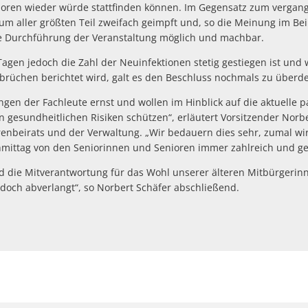
nioren wieder würde stattfinden können. Im Gegensatz zum vergan
um aller größten Teil zweifach geimpft und, so die Meinung im Bei
ne Durchführung der Veranstaltung möglich und machbar.
gen jedoch die Zahl der Neuinfektionen stetig gestiegen ist und w
rüchen berichtet wird, galt es den Beschluss nochmals zu überd
en der Fachleute ernst und wollen im Hinblick auf die aktuelle
n gesundheitlichen Risiken schützen“, erläutert Vorsitzender Norbe
enbeirats und der Verwaltung. „Wir bedauern dies sehr, zumal wir
mittag von den Seniorinnen und Senioren immer zahlreich und ge
 die Mitverantwortung für das Wohl unserer älteren Mitbürgerin
edoch abverlangt“, so Norbert Schäfer abschließend.