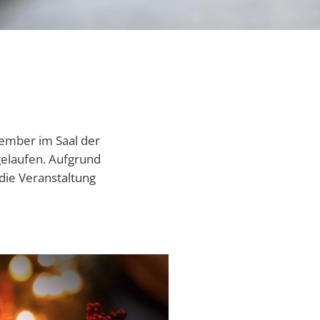
itangebote
zer Geschichten
 LMAH
vember im Saal der
elaufen. Aufgrund
 die Veranstaltung