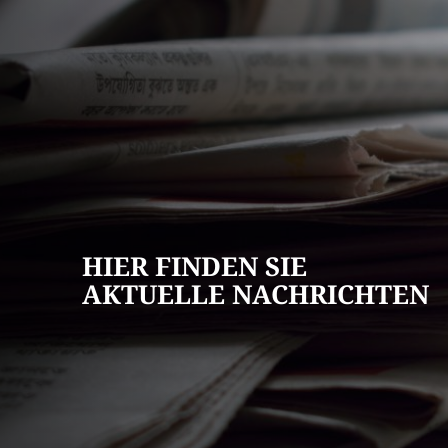
AKTUELLES
Pressemitteilun
Veranstaltungska
Stellenangebote
HIER FINDEN SIE
Ausschreibungen
AKTUELLE NACHRICHTEN
Bauleitpläne
Mängel melden
Wahlen