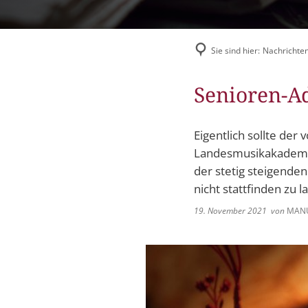
Flüchtlingshilfe
Stadtradeln
Sie sind hier:
Nachrichten
Senioren-Ad
Eigentlich sollte de
Landesmusikakademie 
der stetig steigenden
nicht stattfinden zu l
19. November 2021
von
MANU