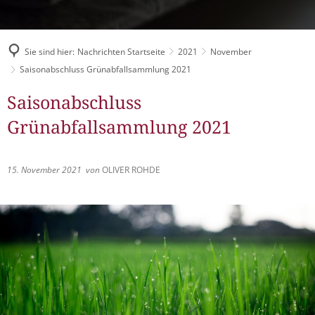
Müllabfuhr
Bürgerhaus
Schlitzer Geschichten
Konzertsaal LMAH
Friedhöfe
Sie sind hier:
Nachrichten Startseite
2021
November
Saisonabschluss Grünabfallsammlung 2021
Saisonabschluss
Grünabfallsammlung 2021
15. November 2021
von
OLIVER ROHDE