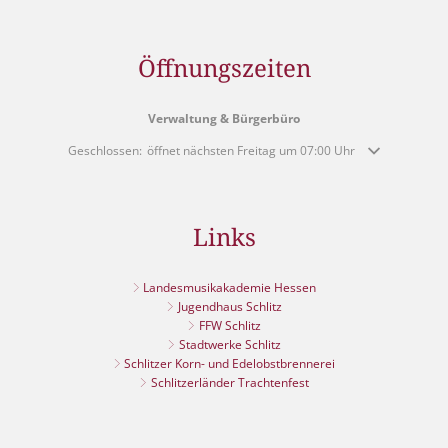
Öffnungszeiten
Verwaltung & Bürgerbüro
Klicken, um weitere Öffnungs- oder Schließzeiten auszublenden
Geschlossen:
öffnet nächsten Freitag um 07:00 Uhr
Links
Landesmusikakademie Hessen
Jugendhaus Schlitz
FFW Schlitz
Stadtwerke Schlitz
Schlitzer Korn- und Edelobstbrennerei
Schlitzerländer Trachtenfest