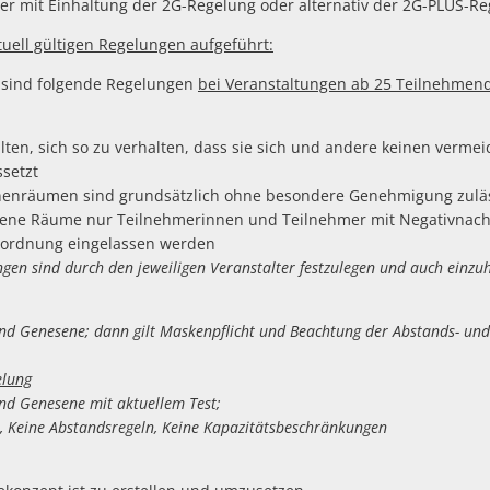
ter mit Einhaltung der 2G-Regelung oder alternativ der 2G-PLUS-Re
tuell gültigen Regelungen aufgeführt:
 sind folgende Regelungen
bei Veranstaltungen ab 25 Teilnehmen
lten, sich so zu verhalten, dass sie sich und andere keinen verme
ssetzt
nnenräumen sind grundsätzlich ohne besondere Genehmigung zulä
ssene Räume nur Teilnehmerinnen und Teilnehmer mit Negativnach
rordnung eingelassen werden
n sind durch den jeweiligen Veranstalter festzulegen und auch einzuh
und Genesene; dann gilt Maskenpflicht und Beachtung der Abstands- un
elung
und Genesene mit aktuellem Test;
t, Keine Abstandsregeln, Keine Kapazitätsbeschränkungen