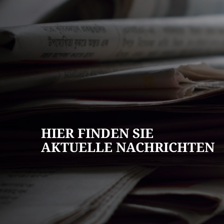
AKTUELLES
Pressemitteilun
Veranstaltungska
Stellenangebote
HIER FINDEN SIE
Ausschreibungen
AKTUELLE NACHRICHTEN
Bauleitpläne
Mängel melden
Wahlen