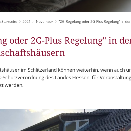
Grillplätze
Stadtwerke
Fahrpläne
Freize
DGHs
Müllabfuhr
Schlit
Bürgerhaus
 Startseite
2021
November
"2G-Regelung oder 2G-Plus Regelung" in de
Konzertsaal
Friedhöfe
g oder 2G-Plus Regelung" in de
schaftshäusern
shäuser im Schlitzerland können weiterhin, wenn auch u
s-Schutzverordnung des Landes Hessen, für Veranstaltung
tzt werden.