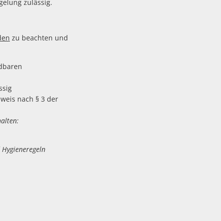
gelung zulässig.
den
zu beachten und
idbaren
ssig
weis nach § 3 der
alten:
d Hygieneregeln