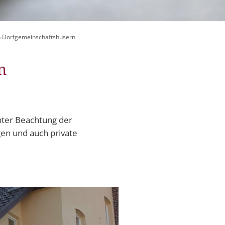
itangebote
zer Geschichten
n Dorfgemeinschaftshusern
 LMAH
n
nter Beachtung der
en und auch private