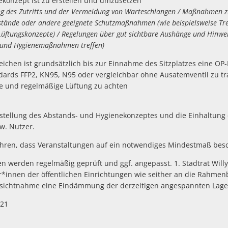
konzept ist zu erstellen und umzusetzen
 des Zutritts und der Vermeidung von Warteschlangen / Maßnahmen z
stände oder andere geeignete Schutzmaßnahmen (wie beispielsweise Tr
 Lüftungskonzepte) / Regelungen über gut sichtbare Aushänge und Hinwei
 und Hygienemaßnahmen treffen)
eichen ist grundsätzlich bis zur Einnahme des Sitzplatzes eine OP
ards FFP2, KN95, N95 oder vergleichbar ohne Ausatemventil zu t
e und regelmäßige Lüftung zu achten
Erstellung des Abstands- und Hygienekonzeptes und die Einhaltung 
zw. Nutzer.
ühren, dass Veranstaltungen auf ein notwendiges Mindestmaß besc
n werden regelmäßig geprüft und ggf. angepasst. 1. Stadtrat Will
er*innen der öffentlichen Einrichtungen wie seither an die Rahm
ksichtnahme eine Eindämmung der derzeitigen angespannten Lage 
021