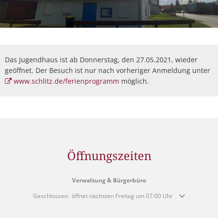
Das Jugendhaus ist ab Donnerstag, den 27.05.2021, wieder
geöffnet. Der Besuch ist nur nach vorheriger Anmeldung unter
www.schlitz.de/ferienprogramm
möglich.
Öffnungszeiten
Verwaltung & Bürgerbüro
Klicken, um weitere Öffnungs- oder Schließzeiten auszublenden
Geschlossen:
öffnet nächsten Freitag um 07:00 Uhr