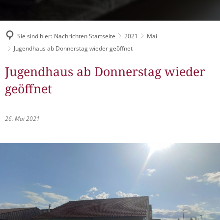
Müllabfuhr
Bürgerhaus
Schlitzer Geschichten
Konzertsaal LMAH
Friedhöfe
Sie sind hier:
Nachrichten Startseite
2021
Mai
Jugendhaus ab Donnerstag wieder geöffnet
Jugendhaus ab Donnerstag wieder
geöffnet
26. Mai 2021