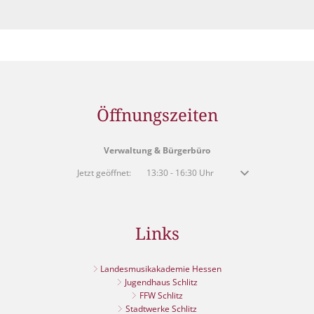
Öffnungszeiten
Verwaltung & Bürgerbüro
Klicken, um weitere Öffnungs- oder Schließzeiten auszublenden
Jetzt geöffnet:
13:30
-
16:30
Uhr
Von 13:30 bis 16:30 
Links
Landesmusikakademie Hessen
Jugendhaus Schlitz
FFW Schlitz
Stadtwerke Schlitz