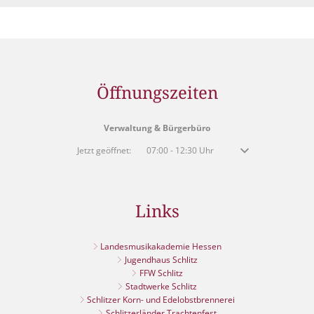
Öffnungszeiten
Verwaltung & Bürgerbüro
Klicken, um weitere Öffnungs- oder Schließzeiten auszublenden
Jetzt geöffnet:
07:00
-
12:30
Uhr
Von 07:00 bis 12:30 
Links
Landesmusikakademie Hessen
Jugendhaus Schlitz
FFW Schlitz
Stadtwerke Schlitz
Schlitzer Korn- und Edelobstbrennerei
Schlitzerländer Trachtenfest